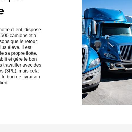
e
notre client, dispose
à 500 camions et a
isons que le retour
us élevé. Il est
e sa propre flotte,
blit et gère le bon
 travailler avec des
ers (3PL), mais cela
 le bon de livraison
lient.