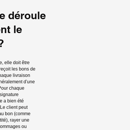
e déroule
nt le
?
 elle doit être
 reçoit les bons de
haque livraison
généralement d'une
 Pour chaque
 signature
e a bien été
Le client peut
 au bon (comme
ité), rayer une
s dommages ou