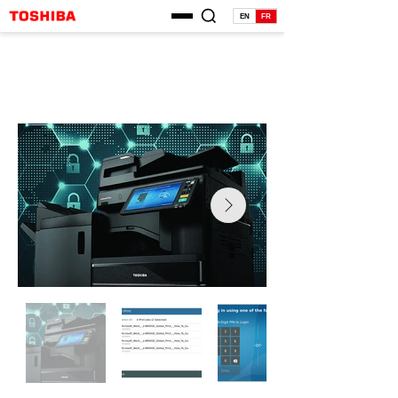
EN
FR