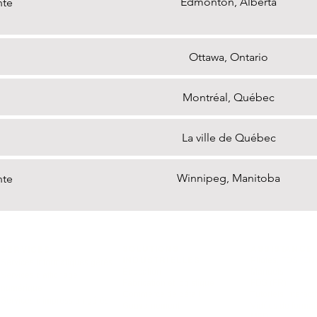
Edmonton, Alberta
nte
Ottawa, Ontario
Montréal, Québec
La ville de Québec
Winnipeg, Manitoba
nte
SOLUTIONS
ASSISTANCE
SERVICES
INDUSTRIELLES
Pilotes, FDS (EN)
Services informatiques gérés
Éducation
Manuels
Services d'affichage
Fabrication et logistique
FDS (FR)
numérique
Commerce de détail
Tutoriels interacti
Services d'impression gérés
Gouvernement
Vidéos de format