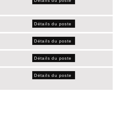
Détails du poste
Détails du poste
Détails du poste
Détails du poste
Détails du poste
ENTREPRISE
,
À propos
Carrières
Trouver un revendeur
fs
Conditions générales
ion
Politique de