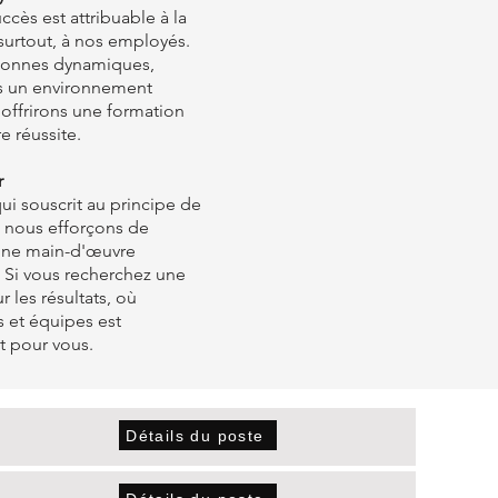
cès est attribuable à la
 surtout, à nos employés.
sonnes dynamiques,
ns un environnement
offrirons une formation
e réussite.
r
ui souscrit au principe de
s nous efforçons de
 une main-d'œuvre
. Si vous recherchez une
 les résultats, où
s et équipes est
t pour vous.
Détails du poste