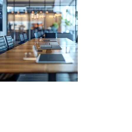
ENTREPRISE
,
À propos
Carrières
Trouver un revendeur
fs
Conditions générales