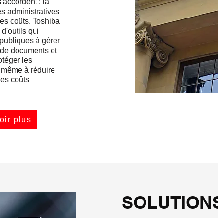
'accordent : la
és administratives
les coûts. Toshiba
'outils qui
 publiques à gérer
 de documents et
rotéger les
t même à réduire
les coûts
oir plus
SOLUTION