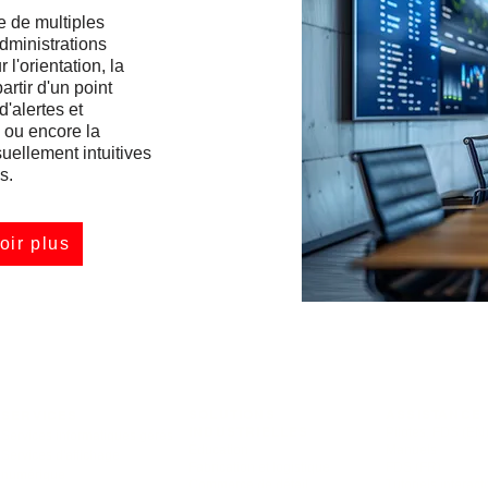
e de multiples
dministrations
l'orientation, la
artir d'un point
d'alertes et
 ou encore la
suellement intuitives
s.
oir plus
SOLUTIONS
ASSISTANCE
SERVICES
INDUSTRIELLES
Pilotes, FDS (EN)
Services informatiques gérés
Éducation
Manuels
Services d'affichage
Fabrication et logistique
FDS (FR)
numérique
Commerce de détail
Tutoriels interacti