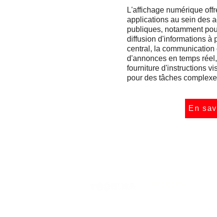
L'affichage numérique offr
applications au sein des a
publiques, notamment pour 
diffusion d'informations à p
central, la communication 
d'annonces en temps réel,
fourniture d'instructions vi
pour des tâches complexe
En sav
PRODUITS
Imprimantes
multifonctions (IMF)
Imprimantes de codes-
barres