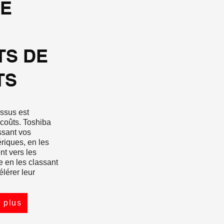
DE
TS DE
TS
essus est
 coûts. Toshiba
ssant vos
riques, en les
t vers les
 en les classant
élérer leur
 plus