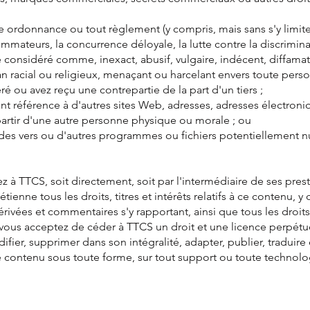
oute ordonnance ou tout règlement (y compris, mais sans s'y limit
mmateurs, la concurrence déloyale, la lutte contre la discrimin
 considéré comme, inexact, abusif, vulgaire, indécent, diffama
an racial ou religieux, menaçant ou harcelant envers toute perso
é ou avez reçu une contrepartie de la part d'un tiers ;
nt référence à d'autres sites Web, adresses, adresses électr
artir d'une autre personne physique ou morale ; ou
 des vers ou d'autres programmes ou fichiers potentiellement nu
à TTCS, soit directement, soit par l'intermédiaire de ses presta
enne tous les droits, titres et intérêts relatifs à ce contenu, y
rivées et commentaires s'y rapportant, ainsi que tous les droits 
vous acceptez de céder à TTCS un droit et une licence perpétuels
odifier, supprimer dans son intégralité, adapter, publier, traduir
ce contenu sous toute forme, sur tout support ou toute technolo