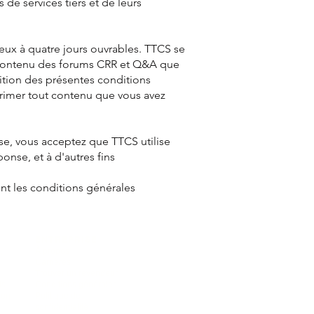
s de services tiers et de leurs
deux à quatre jours ouvrables. TTCS se
ut contenu des forums CRR et Q&A que
sition des présentes conditions
primer tout contenu que vous avez
nse, vous acceptez que TTCS utilise
onse, et à d'autres fins
nt les conditions générales
ENTREPRISE
,
À propos
Carrières
Trouver un revendeur
fs
Conditions générales
ion
Politique de
confidentialité