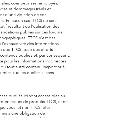
liales, coentreprises, employés,
mandes et dommages (réels et
ant d'une violation de vos
ers. En aucun cas, TTCS ne sera
 résultant de l'utilisation des
andations publiés sur ces forums.
ypographiques. TTCS n'est pas
u l'exhaustivité des informations
en que TTCS fasse des efforts
s contenus publiés et, par conséquent,
é pour les informations incorrectes
s ou tout autre contenu inapproprié
nies « telles quelles », sans
ses publiés ici sont accessibles au
s fournisseurs de produits TTCS, et ne
que vous, et non TTCS, êtes
mis à une obligation de