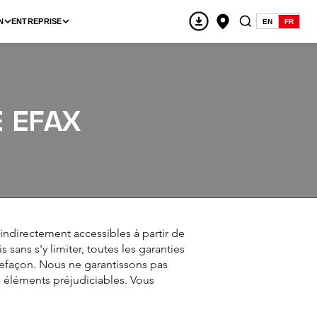
N
ENTREPRISE
EN
FR
E EFAX
 indirectement accessibles à partir de
 sans s'y limiter, toutes les garanties
refaçon. Nous ne garantissons pas
s éléments préjudiciables. Vous