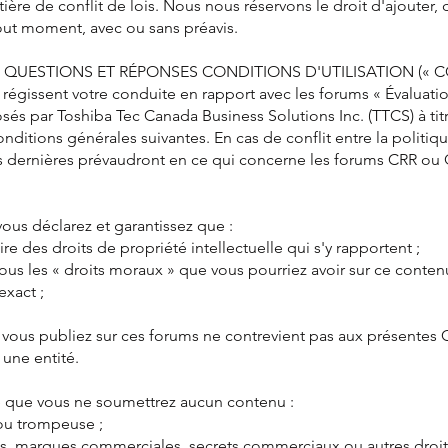
tière de conflit de lois. Nous nous réservons le droit d'ajouter
tout moment, avec ou sans préavis.
, QUESTIONS ET RÉPONSES CONDITIONS D'UTILISATION (« C
 régissent votre conduite en rapport avec les forums « Évaluation
s par Toshiba Tec Canada Business Solutions Inc. (TTCS) à titre 
ditions générales suivantes. En cas de conflit entre la politiqu
ces dernières prévaudront en ce qui concerne les forums CRR ou
ous déclarez et garantissez que :
re des droits de propriété intellectuelle qui s'y rapportent ;
us les « droits moraux » que vous pourriez avoir sur ce contenu
exact ;
 vous publiez sur ces forums ne contrevient pas aux présentes C
une entité.
e que vous ne soumettrez aucun contenu :
 ou trompeuse ;
vets, marques commerciales, secrets commerciaux ou autres droit