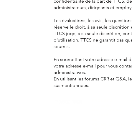
confidentialité de la part de TTCS, de s
administrateurs, dirigeants et employé
Les évaluations, les avis, les questi
réserve le droit, à sa seule discréti
TTCS juge, à sa seule discrétion, cont
d'utilisation. TTCS ne garantit pas 
soumis.
En soumettant votre adresse e-mail da
votre adresse e-mail pour vous contact
administratives.
En utilisant les forums CRR et Q&A, 
susmentionnées.
PRODUITS
Imprimantes
multifonctions (IMF)
Imprimantes de codes-
barres
Affichage numérique
Fournitures