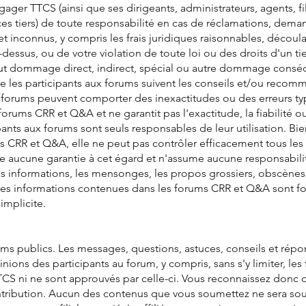
ger TTCS (ainsi que ses dirigeants, administrateurs, agents, fi
ices tiers) de toute responsabilité en cas de réclamations, de
et inconnus, y compris les frais juridiques raisonnables, découl
dessus, ou de votre violation de toute loi ou des droits d'un ti
 dommage direct, indirect, spécial ou autre dommage consécutif
 les participants aux forums suivent les conseils et/ou recomm
 forums peuvent comporter des inexactitudes ou des erreurs t
orums CRR et Q&A et ne garantit pas l'exactitude, la fiabilité o
pants aux forums sont seuls responsables de leur utilisation. Bi
ms CRR et Q&A, elle ne peut pas contrôler efficacement tous le
ne aucune garantie à cet égard et n'assume aucune responsabilit
usses informations, les mensonges, les propos grossiers, obscène
Les informations contenues dans les forums CRR et Q&A sont four
implicite.
s publics. Les messages, questions, astuces, conseils et répon
nions des participants au forum, y compris, sans s'y limiter, le
TTCS ni ne sont approuvés par celle-ci. Vous reconnaissez donc 
tribution. Aucun des contenus que vous soumettez ne sera sou