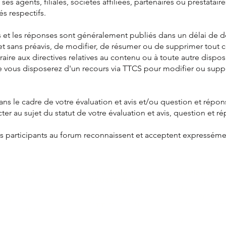
es agents, filiales, sociétés affiliées, partenaires ou prestataire
s respectifs.
ons et les réponses sont généralement publiés dans un délai de 
on et sans préavis, de modifier, de résumer ou de supprimer to
raire aux directives relatives au contenu ou à toute autre dispo
que vous disposerez d'un recours via TTCS pour modifier ou sup
ns le cadre de votre évaluation et avis et/ou question et répo
er au sujet du statut de votre évaluation et avis, question et rép
les participants au forum reconnaissent et acceptent expresséme
SOLUTIONS
ASSISTANCE
SERVICES
INDUSTRIELLES
Pilotes, FDS (EN)
Services informatiques gérés
Éducation
Manuels
Services d'affichage
Fabrication et logistique
FDS (FR)
numérique
Commerce de détail
Tutoriels interacti
Services d'impression gérés
Gouvernement
Vidéos de format
MFP