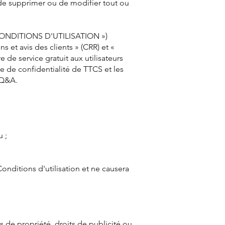
, de supprimer ou de modifier tout ou
ONDITIONS D'UTILISATION »)
s et avis des clients » (CRR) et «
de service gratuit aux utilisateurs
e de confidentialité de TTCS et les
 Q&A.
 ;
onditions d'utilisation et ne causera
s de propriété, droits de publicité ou