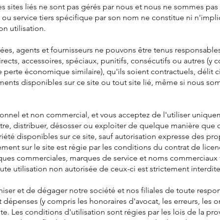
es sites liés ne sont pas gérés par nous et nous ne sommes pas
it ou service tiers spécifique par son nom ne constitue ni n'imp
n utilisation.
iliées, agents et fournisseurs ne pouvons être tenus responsab
rects, accessoires, spéciaux, punitifs, consécutifs ou autres (y c
 perte économique similaire), qu'ils soient contractuels, délit ci
léments disponibles sur ce site ou tout site lié, même si nous so
sonnel et non commercial, et vous acceptez de l'utiliser unique
mettre, distribuer, désosser ou exploiter de quelque manière que
iété disponibles sur ce site, sauf autorisation expresse des propr
ement sur le site est régie par les conditions du contrat de li
marques commerciales, marques de service et noms commerciaux f
oute utilisation non autorisée de ceux-ci est strictement interdite
er et de dégager notre société et nos filiales de toute respon
épenses (y compris les honoraires d'avocat, les erreurs, les omi
te. Les conditions d'utilisation sont régies par les lois de la pr