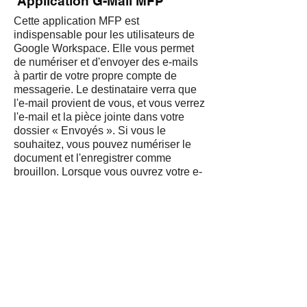
Application G-Mail MFP
Cette application MFP est
indispensable pour les utilisateurs de
Google Workspace. Elle vous permet
de numériser et d'envoyer des e-mails
à partir de votre propre compte de
messagerie. Le destinataire verra que
l'e-mail provient de vous, et vous verrez
l'e-mail et la pièce jointe dans votre
dossier « Envoyés ». Si vous le
souhaitez, vous pouvez numériser le
document et l'enregistrer comme
brouillon. Lorsque vous ouvrez votre e-
mail, vous voyez le document numérisé
dans un brouillon d'e-mail.
L'application est extrêmement utile
pour les professionnels très occupés
qui ont besoin de numériser et
d'envoyer des documents par e-mail
rapidement et facilement. Votre MFP e-
STUDIO prend en charge
l'authentification unique « SSO », de